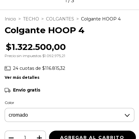
1
/
3
Inicio
>
TECHO
>
COLGANTES
>
Colgante HOOP 4
Colgante HOOP 4
$1.322.500,00
Precio sin impuestos
$1.092.975,21
24
cuotas de
$116.815,32
Ver más detalles
Envío gratis
Color