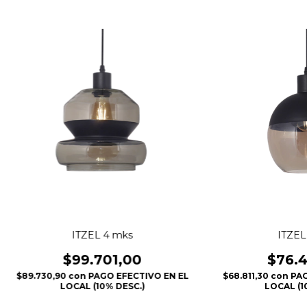
ITZEL 4 mks
ITZEL
$99.701,00
$76.4
$89.730,90
con
PAGO EFECTIVO EN EL
$68.811,30
con
PAG
LOCAL (10% DESC.)
LOCAL (1