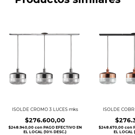
ISOLDE CROMO 3 LUCES mks
ISOLDE COBRE
$276.600,00
$276.
$248.940,00
con
PAGO EFECTIVO EN
$248.670,00
con
EL LOCAL (10% DESC.)
EL LOCAL (