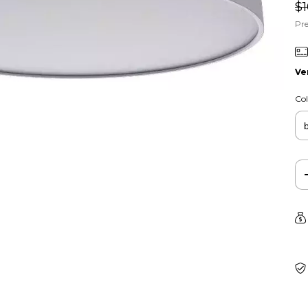
$1
Pre
Ve
Col