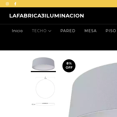
LAFABRICA3ILUMINACION
Inicio
TECHO
PARED
MESA
PISO
8
%
OFF