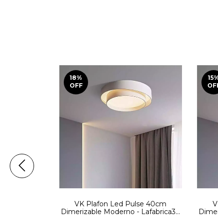
18
%
15
OFF
OF
W-WW DIM
VK Plafon Led Pulse 40cm
V
Dimerizable Moderno - Lafabrica3 -
Dimer