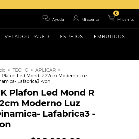
0
Ayuda
Mi cuenta
Mi carrito
VELADOR PARED
ESPEJOS
EMBUTIDOS
cio
>
TECHO
>
APLICAR
>
 Plafon Led Mond R 22cm Moderno Luz
namica- Lafabrica3 -von
K Plafon Led Mond R
2cm Moderno Luz
inamica- Lafabrica3 -
on