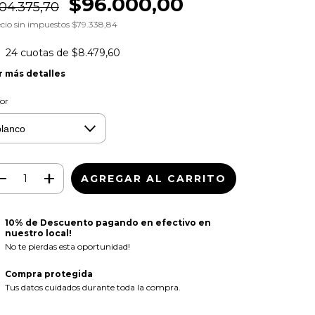
$96.000,00
04.375,70
cio sin impuestos
$79.338,84
24
cuotas de
$8.479,60
r más detalles
or
10% de Descuento pagando en efectivo en
nuestro local!
No te pierdas esta oportunidad!
Compra protegida
Tus datos cuidados durante toda la compra.