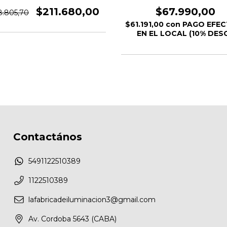
Von
$211.680,00
$67.990,00
8.805,70
$61.191,00
con
PAGO EFEC
EN EL LOCAL (10% DESC
Contactános
5491122510389
1122510389
lafabricadeiluminacion3@gmail.com
Av. Cordoba 5643 (CABA)