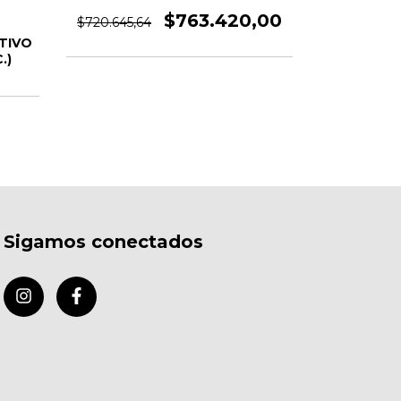
$763.420,00
$720.645,64
$404.700,0
TIVO
.)
Sigamos conectados