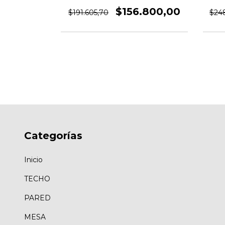
Von
.400,00
$156.800,00
$191.605,70
$24
Categorías
Inicio
TECHO
PARED
MESA