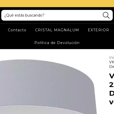
Contacto
CRISTAL MAGNALUM
EXTERIOR
Política de Devolución
Ini
VK
Di
V
2
D
v