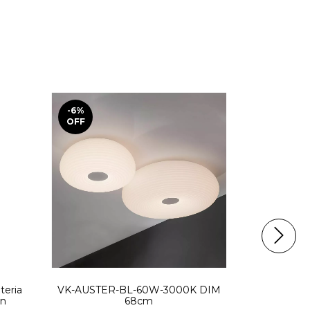
-6
%
6
%
OFF
OFF
teria
VK-AUSTER-BL-60W-3000K DIM
VK-BAGE
on
68cm