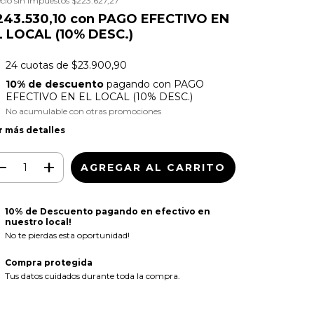
cio sin impuestos
$223.627,27
243.530,10
con
PAGO EFECTIVO EN
L LOCAL (10% DESC.)
24
cuotas de
$23.900,90
10% de descuento
pagando con PAGO
EFECTIVO EN EL LOCAL (10% DESC.)
No acumulable con otras promociones
r más detalles
10% de Descuento pagando en efectivo en
nuestro local!
No te pierdas esta oportunidad!
Compra protegida
Tus datos cuidados durante toda la compra.