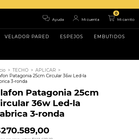
0
Ayuda
Mi cuenta
Mi carrito
VELADOR PARED
ESPEJOS
EMBUTIDOS
cio
>
TECHO
>
APLICAR
>
afon Patagonia 25cm Circular 36w Led-la
brica 3-ronda
lafon Patagonia 25cm
ircular 36w Led-la
abrica 3-ronda
$270.589,00