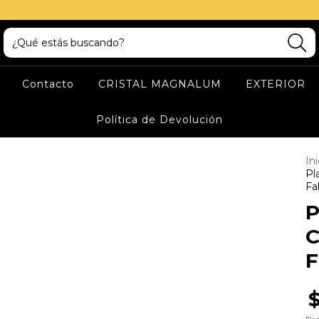
Contacto
CRISTAL MAGNALUM
EXTERIOR
Política de Devolución
Ini
Pl
Fa
P
C
F