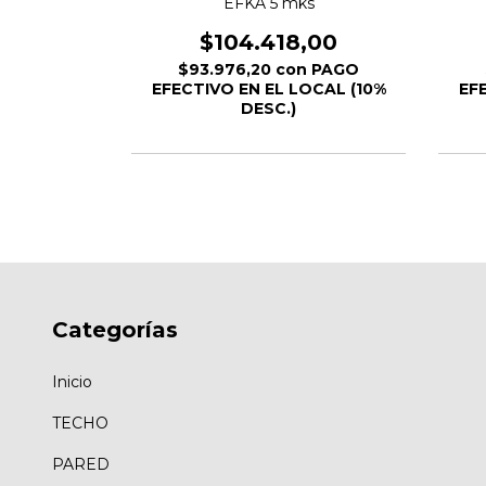
5 mks
EFKA 5 mks
,00
$104.418,00
n
PAGO
$93.976,20
con
PAGO
OCAL (10%
EFECTIVO EN EL LOCAL (10%
EF
DESC.)
Categorías
Inicio
TECHO
PARED