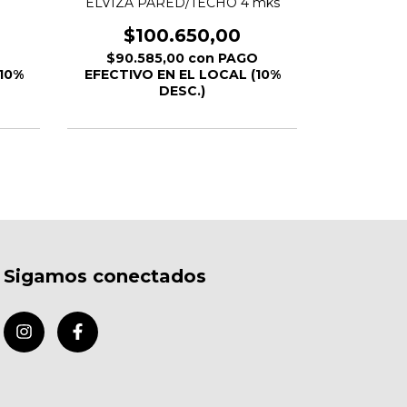
ELVIZA PARED/TECHO 4 mks
ALYSSA 
$100.650,00
$
O
$90.585,00
con
PAGO
$89.415,0
10%
EFECTIVO EN EL LOCAL (10%
EN EL L
DESC.)
Sigamos conectados