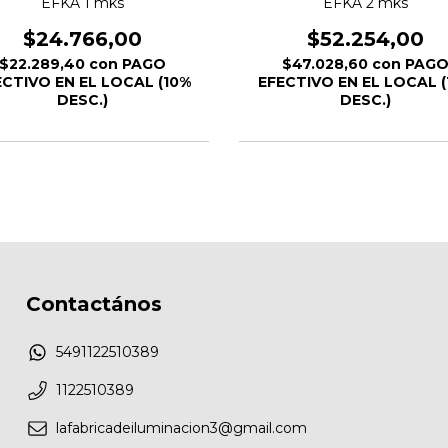
EFKA 1 mks
EFKA 2 mks
$24.766,00
$52.254,00
$22.289,40
con
PAGO
$47.028,60
con
PAG
ECTIVO EN EL LOCAL (10%
EFECTIVO EN EL LOCAL (
DESC.)
DESC.)
Contactános
5491122510389
1122510389
lafabricadeiluminacion3@gmail.com