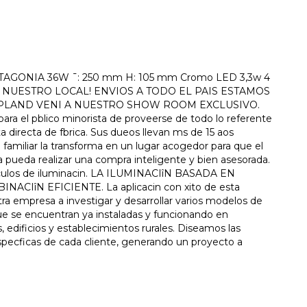
AGONIA 36W ¯: 250 mm H: 105 mm Cromo LED 3,3w 4
N NUESTRO LOCAL! ENVIOS A TODO EL PAIS ESTAMOS
NPLAND VENI A NUESTRO SHOW ROOM EXCLUSIVO.
 el pblico minorista de proveerse de todo lo referente
irecta de fbrica. Sus dueos llevan ms de 15 aos
 familiar la transforma en un lugar acogedor para que el
 pueda realizar una compra inteligente y bien asesorada.
tculos de iluminacin. LA ILUMINACIîN BASADA EN
îN EFICIENTE. La aplicacin con xito de esta
tra empresa a investigar y desarrollar varios modelos de
ue se encuentran ya instaladas y funcionando en
, edificios y establecimientos rurales. Diseamos las
specficas de cada cliente, generando un proyecto a