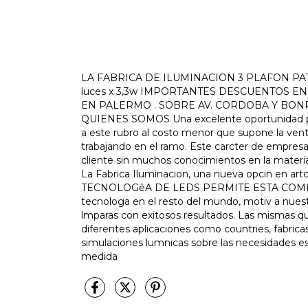
LA FABRICA DE ILUMINACION 3 PLAFON PAT
luces x 3,3w IMPORTANTES DESCUENTOS E
EN PALERMO . SOBRE AV. CORDOBA Y BO
QUIENES SOMOS Una excelente oportunidad para
a este rubro al costo menor que supone la venta d
trabajando en el ramo. Este carcter de empresa
cliente sin muchos conocimientos en la materia
La Fabrica Iluminacion, una nueva opcin en ar
TECNOLOGêA DE LEDS PERMITE ESTA COMBINACI
tecnologa en el resto del mundo, motiv a nues
lmparas con exitosos resultados. Las mismas q
diferentes aplicaciones como countries, fabricas
simulaciones lumnicas sobre las necesidades e
medida