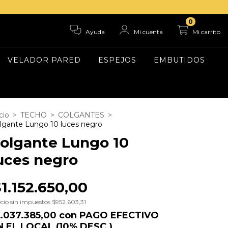
0
Ayuda
Mi cuenta
Mi carrito
VELADOR PARED
ESPEJOS
EMBUTIDOS
cio
>
TECHO
>
COLGANTES
>
lgante Lungo 10 luces negro
olgante Lungo 10
uces negro
1.152.650,00
cio sin impuestos
$952.603,31
1.037.385,00
con
PAGO EFECTIVO
N EL LOCAL (10% DESC.)