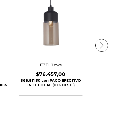
ITZEL 1 mks
I
$76.457,00
$
O
$68.811,30
con
PAGO EFECTIVO
$89.7
10%
EN EL LOCAL (10% DESC.)
EFECTIVO