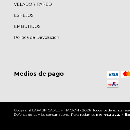
VELADOR PARED
ESPEJOS
EMBUTIDOS
Política de Devolución
Medios de pago
Copyright LAFABRICA3ILUMINACION - 2026. Todos los derechos rese
Defensa de las y los consumidores. Para reclamos
ingresá acá.
/
Bo