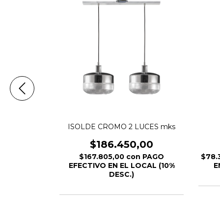
ks
ISOLDE CROMO 2 LUCES mks
00
$186.450,00
 EFECTIVO
$167.805,00
con
PAGO
$78.
% DESC.)
EFECTIVO EN EL LOCAL (10%
E
DESC.)