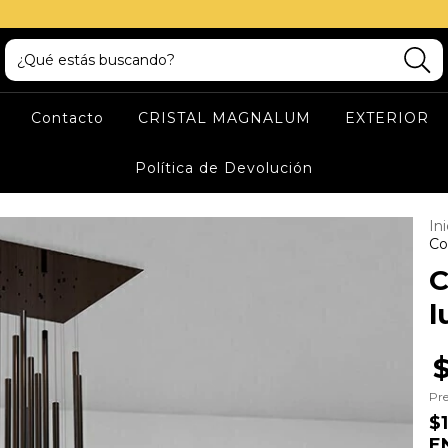
Contacto
CRISTAL MAGNALUM
EXTERIOR
Política de Devolución
Ini
Co
C
l
$
Pre
$
E