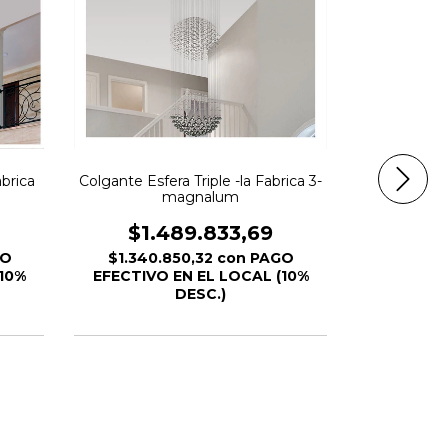
brica
Colgante Esfera Triple -la Fabrica 3-
magnalum
Colgant 
Fabr
$1.489.833,69
$1.
GO
$1.340.850,32
con
PAGO
$974.
10%
EFECTIVO EN EL LOCAL (10%
EFECTIVO
DESC.)