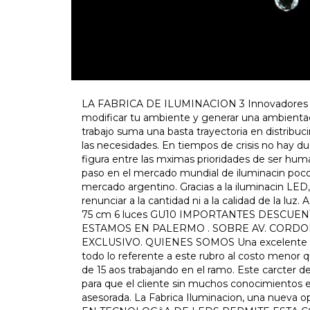
LA FABRICA DE ILUMINACION 3 Innovadores en s
modificar tu ambiente y generar una ambientac
trabajo suma una basta trayectoria en distribuc
las necesidades. En tiempos de crisis no hay d
figura entre las mximas prioridades de ser huma
paso en el mercado mundial de iluminacin po
mercado argentino. Gracias a la iluminacin LED,
renunciar a la cantidad ni a la calidad de la 
75 cm 6 luces GU10 IMPORTANTES DESCUEN
ESTAMOS EN PALERMO . SOBRE AV. CORD
EXCLUSIVO. QUIENES SOMOS Una excelente opor
todo lo referente a este rubro al costo menor qu
de 15 aos trabajando en el ramo. Este carcter 
para que el cliente sin muchos conocimientos e
asesorada. La Fabrica Iluminacion, una nueva o