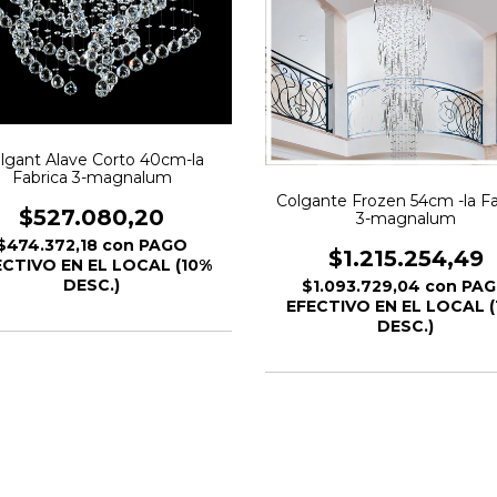
lgant Alave Corto 40cm-la
Fabrica 3-magnalum
Colgante Frozen 54cm -la Fa
$527.080,20
3-magnalum
$474.372,18
con
PAGO
$1.215.254,49
ECTIVO EN EL LOCAL (10%
DESC.)
$1.093.729,04
con
PA
EFECTIVO EN EL LOCAL (
DESC.)