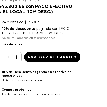
cio sin impuestos
$593.113,55
645.900,66
con
PAGO EFECTIVO
N EL LOCAL (10% DESC.)
24
cuotas de
$63.390,96
10% de descuento
pagando con PAGO
EFECTIVO EN EL LOCAL (10% DESC.)
No acumulable con otras promociones
r más detalles
10% de Descuento pagando en efectivo en
nuestro local!
No te pierdas esta oportunidad!
Compra protegida
Tus datos cuidados durante toda la compra.