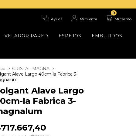
0
Ayuda
Mi cuenta
Mi carrito
VELADOR PARED
ESPEJOS
EMBUTIDOS
cio
>
CRISTAL MAGNA
>
lgant Alave Largo 40cm-la Fabrica 3-
agnalum
olgant Alave Largo
0cm-la Fabrica 3-
magnalum
$717.667,40