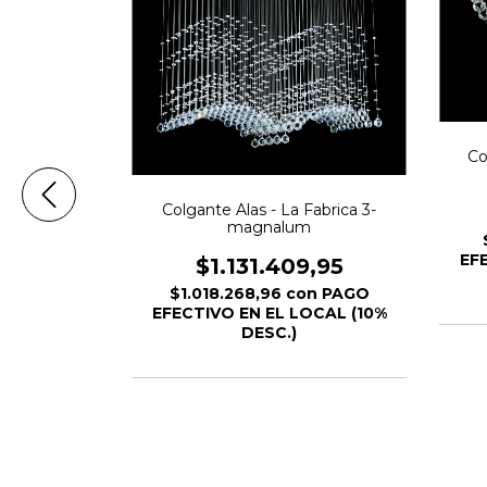
Co
Colgante Alas - La Fabrica 3-
magnalum
EF
$1.131.409,95
$1.018.268,96
con
PAGO
EFECTIVO EN EL LOCAL (10%
DESC.)
a Fabrica 3-
m
,87
n
PAGO
OCAL (10%