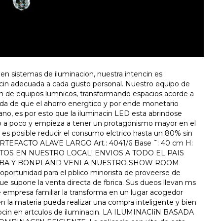
istemas de iluminacion, nuestra intencin es
in adecuada a cada gusto personal. Nuestro equipo de
in de equipos lumnicos, transformando espacios acorde a
uda de que el ahorro energtico y por ende monetario
no, es por esto que la iluminacin LED esta abrindose
co a poco y empieza a tener un protagonismo mayor en el
 es posible reducir el consumo elctrico hasta un 80% sin
luz. ARTEFACTO ALAVE LARGO Art.: 4041/6 Base ¯: 40 cm H:
TOS EN NUESTRO LOCAL! ENVIOS A TODO EL PAIS
OBA Y BONPLAND VENI A NUESTRO SHOW ROOM
tunidad para el pblico minorista de proveerse de
e supone la venta directa de fbrica. Sus dueos llevan ms
de empresa familiar la transforma en un lugar acogedor
n la materia pueda realizar una compra inteligente y bien
pcin en artculos de iluminacin. LA ILUMINACIîN BASADA